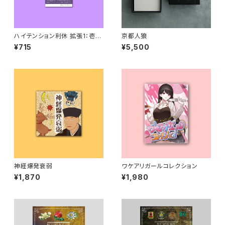
ハイテンション利休 拡張1：壱と
京都人狼
拾
¥715
¥5,500
神経爆発衰弱
ワケアリガールコレクション
¥1,870
¥1,980