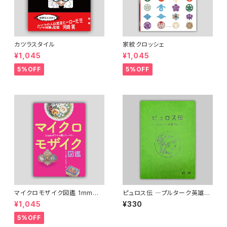
カツラスタイル
家紋クロッシェ
¥1,045
¥1,045
5%OFF
5%OFF
マイクロモザイク図鑑 1mmの
ピュロス伝 ―プルターク英雄伝
ガラスで描くジュエリー
より―
¥1,045
¥330
5%OFF