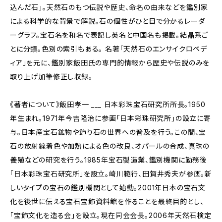
込んだ石」。天然石のもつ伝説や歴史、命名の由来などを鑑別家
による科学的な背景で解説。石の個性がひと目で分かるレーダ
ーグラフ。宝石名を和名で表記し英名と中国名も掲載。結晶系ご
とに分類。色別の索引もある。 名著「天然石のエンサイクロペデ
ィア」を元に、鑑別家飯田氏の専門的情報から歴史や伝説のみを
取り上げ加筆修正し収録。
《著者について》飯田孝一 ___ 日本彩珠宝石研究所所長。1950
年生まれ。1971年今吉隆治に参画「日本彩珠研究所」の設立に寄
与。日本産宝石鉱物や飾り石の世界への普及を行う。この間、宝
石の放射線着色や加熱による色の改良、オパールの合成、真珠の
養殖などの研究を行う。1985年宝石製造業、鑑別機関に勤務後
「日本彩珠宝石研究所」を設立。崎川範行、田賀井秀夫が参画。新
しいタイプの宝石の鑑別機関として始動。2001年日本の宝石文
化を後世に伝える宝石宝飾資料館を作ることを最終目的とし、
「宝飾文化を造る会」を設立。現在同会会長。2006年天然石検定