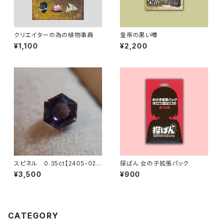
クリエイターの為の植物事典
皇帝の黒い噂
¥1,100
¥2,200
スピネル 0.35ct【2405-02
探ぱん 女の子拡張パック
1】
¥3,500
¥900
CATEGORY