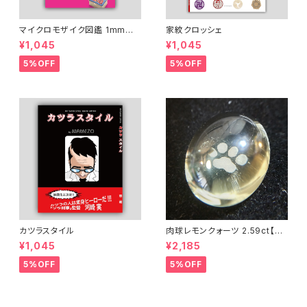
マイクロモザイク図鑑 1mmの
家紋クロッシェ
ガラスで描くジュエリー
¥1,045
¥1,045
5%OFF
5%OFF
カツラスタイル
肉球レモンクォーツ 2.59ct【25
06-002】
¥1,045
¥2,185
5%OFF
5%OFF